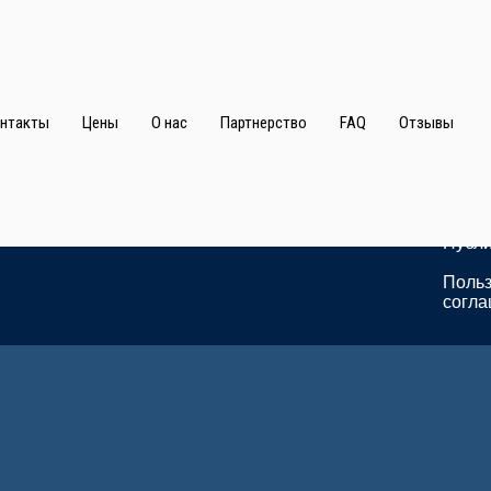
Главная
О нас
Конта
нтакты
Цены
О нас
Партнерство
FAQ
Отзывы
Отзывы
Ново
Услуги
Цены
Партнерство
Поли
конф
Публ
FAQ
Публ
Польз
согл