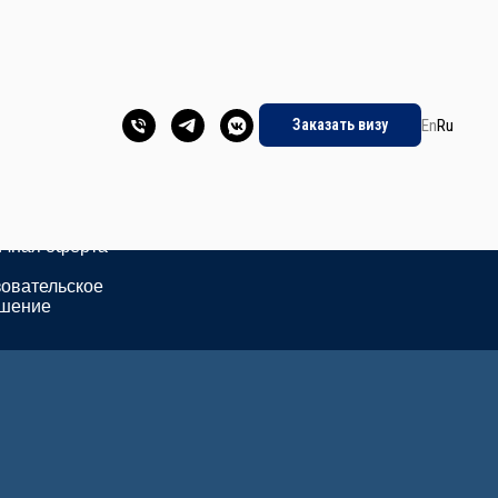
Подпишитесь:
кты
Заказать визу
En
Ru
сти
тика
иденциальности
ичная
ичная оферта
овательское
ашение