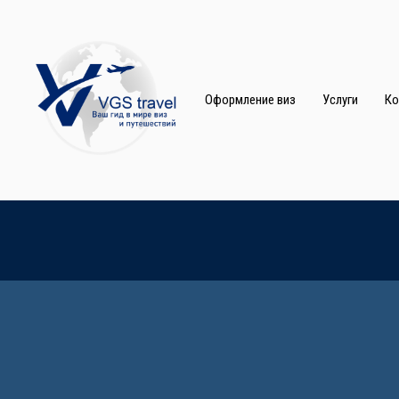
Индивидуальный предприниматель
Воинкова Елена Викторовна
Оформление виз
Услуги
Ко
ИНН 421304002319
ОГРНИП 322420500102806
Тел:
+7 923 480 6850
E-mail:
visa
-konsultant-service@ya.ru
-